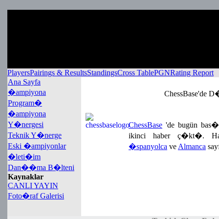
Players
Pairings & Results
Standings
Cross Table
PGN
Rating Report
Ana Sayfa
�ampiyona
ChessBase'de 
Program�
�ampiyona
Y�nergesi
ChessBase
'de bugün bas�n
Teknik Y�nerge
ikinci haber ç�kt�. H
Eski �ampiyonlar
�spanyolca
ve
Almanca
say
�leti�im
Dan��ma B�lteni
Kaynaklar
CANLI YAYIN
Foto�raf Galerisi