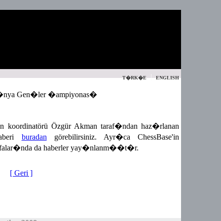
|
T�RK�E
ENGLISH
D�nya Gen�ler �ampiyonas�
 koordinatörü Özgür Akman taraf�ndan haz�rlanan
aberi
buradan
görebilirsiniz. Ayr�ca ChessBase'in
falar�nda da haberler yay�nlanm��t�r.
[ Geri ]