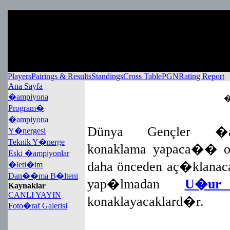
Players
Pairings & Results
Standings
Cross Table
PGN
Rating Report
Ana Sayfa
�ampiyona
�
Program�
�ampiyona
Dünya Gençler �am
Y�nergesi
Teknik Y�nerge
konaklama yapaca�� ote
Eski �ampiyonlar
daha önceden aç�klanac
�leti�im
Dan��ma B�lteni
yap�lmadan
U�ur
Kaynaklar
CANLI YAYIN
konaklayacaklard�r.
Foto�raf Galerisi