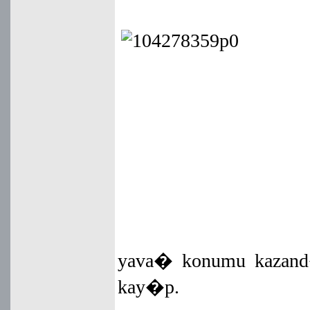
yava� konumu kazand�.
kay�p.