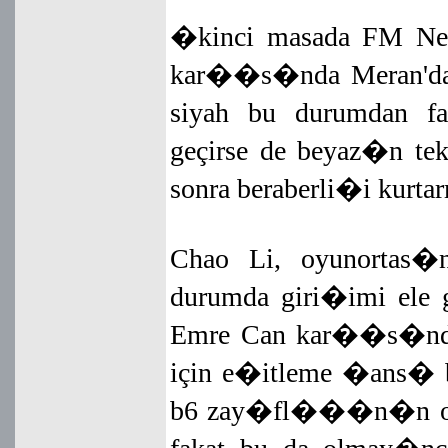
�kinci masada FM Nec
kar��s�nda Meran'da k
siyah bu durumdan fa
geçirse de beyaz�n t
sonra beraberli�i kur
Chao Li, oyunortas�n
durumda giri�imi ele g
Emre Can kar��s�nda 
için e�itleme �ans� 
b6 zay�fl���n�n ort