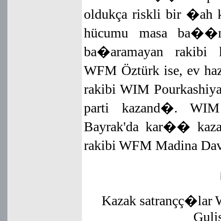
oldukça riskli bir �ah
hücumu masa ba��n
ba�aramayan rakibi
WFM Öztürk ise, ev
rakibi WIM Pourkashiy
parti kazand�. WIM
Bayrak'da kar�� kaz
rakibi WFM Madina Davl
Kazak satrançç�lar
Guli