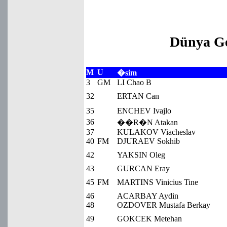
Dünya G
M
U
�sim
3
GM
LI Chao B
32
ERTAN Can
35
ENCHEV Ivajlo
36
��R�N Atakan
37
KULAKOV Viacheslav
40
FM
DJURAEV Sokhib
42
YAKSIN Oleg
43
GURCAN Eray
45
FM
MARTINS Vinicius Tine
46
ACARBAY Aydin
48
OZDOVER Mustafa Berkay
49
GOKCEK Metehan