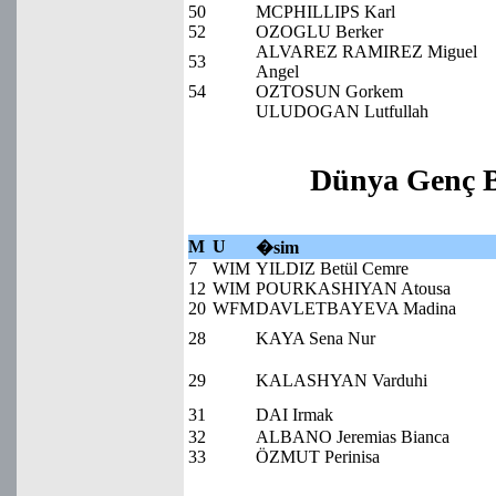
50
MCPHILLIPS Karl
52
OZOGLU Berker
ALVAREZ RAMIREZ Miguel
53
Angel
54
OZTOSUN Gorkem
ULUDOGAN Lutfullah
Dünya Genç 
M
U
�sim
7
WIM
YILDIZ Betül Cemre
12
WIM
POURKASHIYAN Atousa
20
WFM
DAVLETBAYEVA Madina
28
KAYA Sena Nur
29
KALASHYAN Varduhi
31
DAI Irmak
32
ALBANO Jeremias Bianca
33
ÖZMUT Perinisa