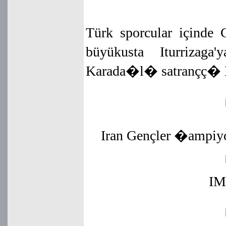
Türk sporcular içinde 
büyükusta Iturrizag
Karada�l� satrançç� Mi
Iran Gençler �ampiy
IM