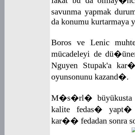
fakat bu da olmay�nca
savunma yapmak durum
da konumu kurtarmaya y
Boros ve Lenic muht
mücadeleyi de dü�ünere
Nguyen Stupak'a kar
oyunsonunu kazand�.
M�s�rl� büyükusta A
kalite fedas� yapt
kar�� fedadan sonra son