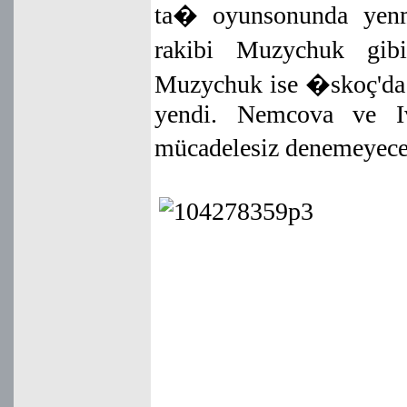
ta� oyunsonunda yen
rakibi Muzychuk gi
Muzychuk ise �skoç'da
yendi. Nemcova ve Iv
mücadelesiz denemeyecek