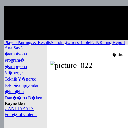
Players
Pairings & Results
Standings
Cross Table
PGN
Rating Report
Ana Sayfa
�ampiyona
�kinci 
Program�
�ampiyona
Y�nergesi
Teknik Y�nerge
Eski �ampiyonlar
�leti�im
Dan��ma B�lteni
Kaynaklar
CANLI YAYIN
Foto�raf Galerisi