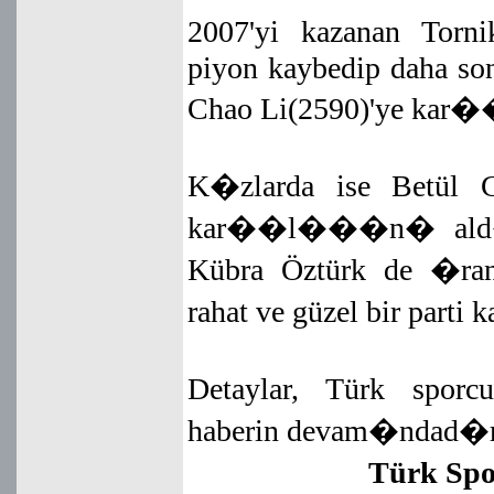
2007'yi kazanan Torn
piyon kaybedip daha so
Chao Li(2590)'ye kar�� 
K�zlarda ise Betül C
kar��l���n� ald� v
Kübra Öztürk de �ra
rahat ve güzel bir parti
Detaylar, Türk sporc
haberin devam�ndad�r
Türk Sp