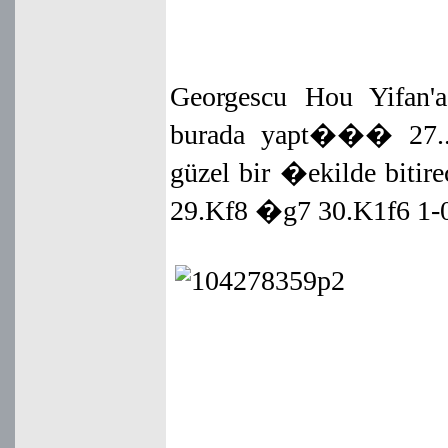
Georgescu Hou Yifan'
burada yapt��� 27..
güzel bir �ekilde biti
29.Kf8 �g7 30.K1f6 1-0