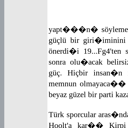
yapt���n� söylemek
güçlü bir giri�imini
önerdi�i 19...Fg4'te
sonra olu�acak belir
güç. Hiçbir insan�n
memnun olmayaca�� b
beyaz güzel bir parti ka
Türk sporcular aras�
Hoolt'a kar�� Kirpi 