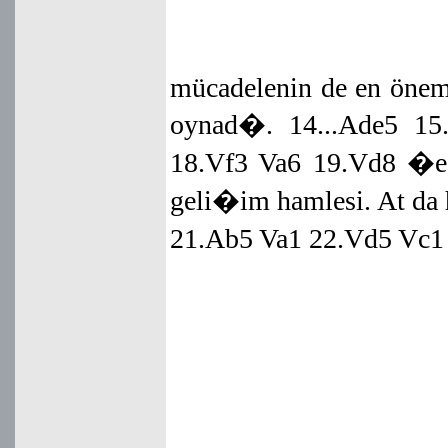
mücadelenin de en öneml
oynad�. 14...Ade5 1
18.Vf3 Va6 19.Vd8 �e8 
geli�im hamlesi. At da
21.Ab5 Va1 22.Vd5 Vc1